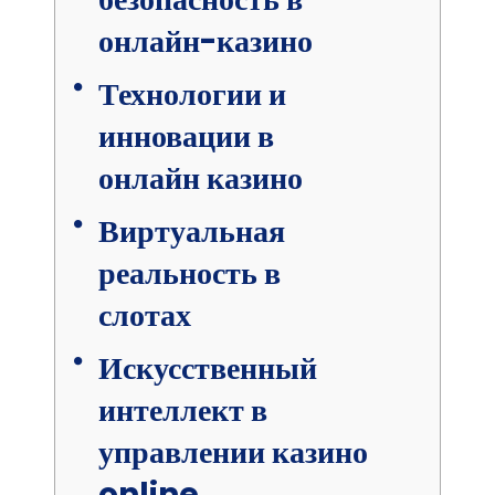
онлайн-казино
Технологии и
инновации в
онлайн казино
Виртуальная
реальность в
слотах
Искусственный
интеллект в
управлении казино
online