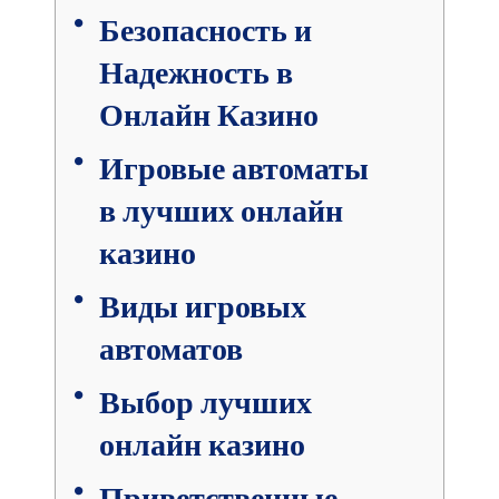
Безопасность и
Надежность в
Онлайн Казино
Игровые автоматы
в лучших онлайн
казино
Виды игровых
автоматов
Выбор лучших
онлайн казино
Приветственные