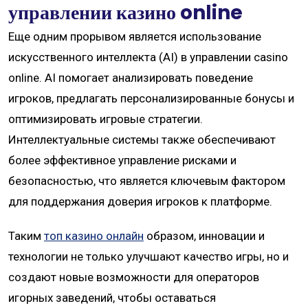
управлении казино online
Еще одним прорывом является использование
искусственного интеллекта (AI) в управлении casino
online. AI помогает анализировать поведение
игроков, предлагать персонализированные бонусы и
оптимизировать игровые стратегии.
Интеллектуальные системы также обеспечивают
более эффективное управление рисками и
безопасностью, что является ключевым фактором
для поддержания доверия игроков к платформе.
Таким
топ казино онлайн
образом, инновации и
технологии не только улучшают качество игры, но и
создают новые возможности для операторов
игорных заведений, чтобы оставаться