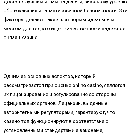
доступ к лучшим играм на деньги, высокому уровню
обслуживания и гарантированной безопасности. Эти
факторы делают такие платформы идеальным
местом для тех, кто ищет качественное и надежное
онлайн казино.
Безопасность и Надежность в
Онлайн Казино
Одним из основных аспектов, который
рассматривается при оценке online casino, является
их лицензирование и регулирование со стороны
официальных органов. Лицензии, выданные
авторитетными регуляторами, гарантируют, что
казино топ функционируют в соответствии с
установленными стандартами и законами,