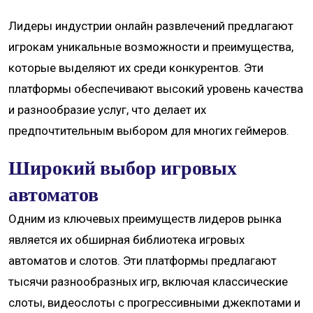
игрового рынка
Лидеры индустрии онлайн развлечений предлагают
игрокам уникальные возможности и преимущества,
которые выделяют их среди конкурентов. Эти
платформы обеспечивают высокий уровень качества
и разнообразие услуг, что делает их
предпочтительным выбором для многих геймеров.
Широкий выбор игровых
автоматов
Одним из ключевых преимуществ лидеров рынка
является их обширная библиотека игровых
автоматов и слотов. Эти платформы предлагают
тысячи разнообразных игр, включая классические
слоты, видеослоты с прогрессивными джекпотами и