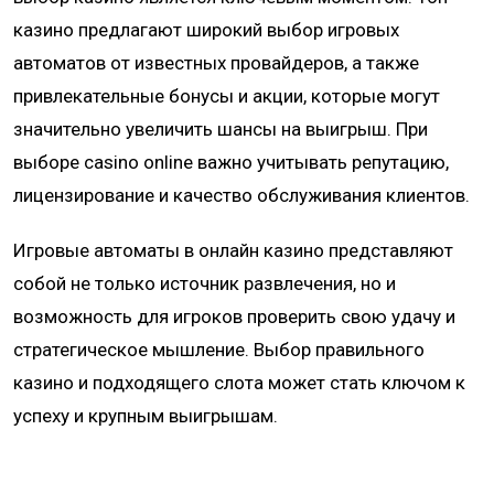
казино предлагают широкий выбор игровых
автоматов от известных провайдеров, а также
привлекательные бонусы и акции, которые могут
значительно увеличить шансы на выигрыш. При
выборе casino online важно учитывать репутацию,
лицензирование и качество обслуживания клиентов.
Игровые автоматы в онлайн казино представляют
собой не только источник развлечения, но и
возможность для игроков проверить свою удачу и
стратегическое мышление. Выбор правильного
казино и подходящего слота может стать ключом к
успеху и крупным выигрышам.
Приветственные бонусы и