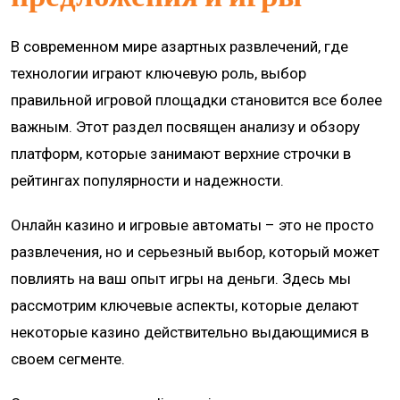
В современном мире азартных развлечений, где
технологии играют ключевую роль, выбор
правильной игровой площадки становится все более
важным. Этот раздел посвящен анализу и обзору
платформ, которые занимают верхние строчки в
рейтингах популярности и надежности.
Онлайн казино и игровые автоматы – это не просто
развлечения, но и серьезный выбор, который может
повлиять на ваш опыт игры на деньги. Здесь мы
рассмотрим ключевые аспекты, которые делают
некоторые казино действительно выдающимися в
своем сегменте.