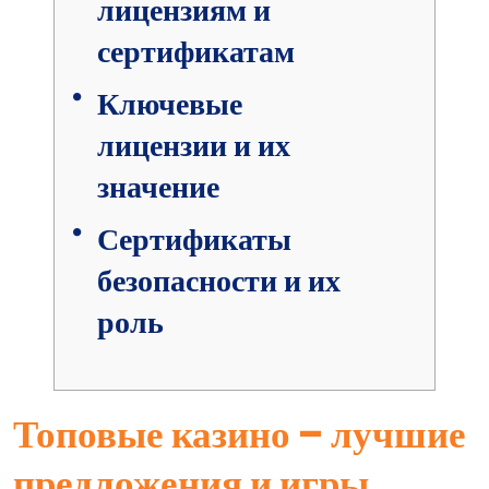
лицензиям и
сертификатам
Ключевые
лицензии и их
значение
Сертификаты
безопасности и их
роль
Топовые казино – лучшие
предложения и игры