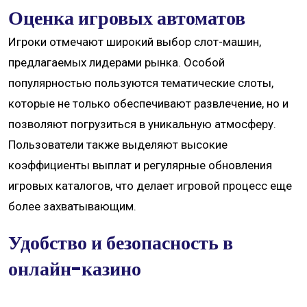
Оценка игровых автоматов
Игроки отмечают широкий выбор слот-машин,
предлагаемых лидерами рынка. Особой
популярностью пользуются тематические слоты,
которые не только обеспечивают развлечение, но и
позволяют погрузиться в уникальную атмосферу.
Пользователи также выделяют высокие
коэффициенты выплат и регулярные обновления
игровых каталогов, что делает игровой процесс еще
более захватывающим.
Удобство и безопасность в
онлайн-казино
Технологии и инновации в