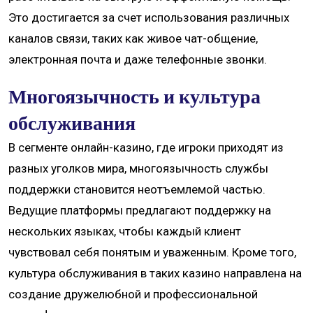
Это достигается за счет использования различных
каналов связи, таких как живое чат-общение,
электронная почта и даже телефонные звонки.
Многоязычность и культура
обслуживания
В сегменте онлайн-казино, где игроки приходят из
разных уголков мира, многоязычность службы
поддержки становится неотъемлемой частью.
Ведущие платформы предлагают поддержку на
нескольких языках, чтобы каждый клиент
чувствовал себя понятым и уваженным. Кроме того,
культура обслуживания в таких казино направлена на
создание дружелюбной и профессиональной